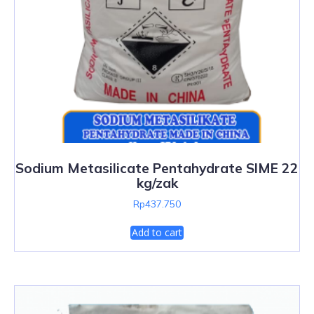
Sodium Metasilicate Pentahydrate SIME 22
kg/zak
Rp
437.750
Add to cart